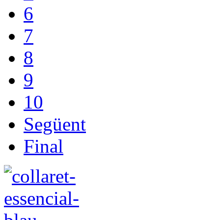
6
7
8
9
10
Següent
Final