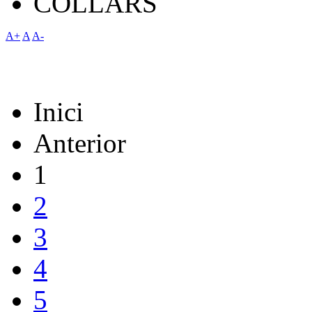
COLLARS
A+
A
A-
Inici
Anterior
1
2
3
4
5