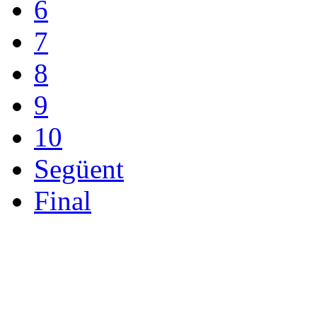
6
7
8
9
10
Següent
Final