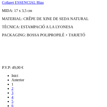
Collaret ESSENCIAL Blau
MIDA: 17 x 3,5 cm
MATERIAL: CRÊPE DE XINE DE SEDA NATURAL
TÈCNICA: ESTAMPACIÓ A LA LYONESA
PACKAGING: BOSSA POLIPROPILÈ + TARJETÓ
P.V.P:
49,00 €
Inici
Anterior
1
2
3
4
5
6