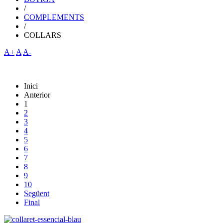
/
COMPLEMENTS
/
COLLARS
A+
A
A-
Inici
Anterior
1
2
3
4
5
6
7
8
9
10
Següent
Final